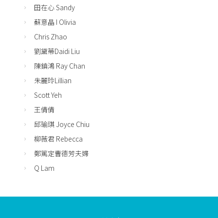
田在心 Sandy
蘇意晶 I Olivia
Chris Zhao
劉黛蒂Daidi Liu
陳鎮鴻 Ray Chan
朱麗玲Lillian
Scott Yeh
王倩倩
邱瑜琪 Joyce Chiu
柳薇君 Rebecca
鄭篤定曹德芳夫婦
Q Lam