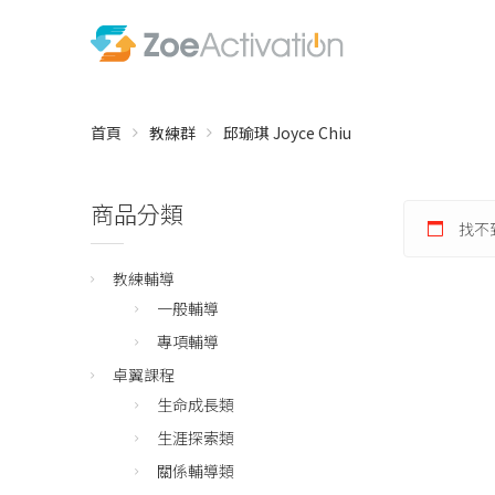
首頁
教練群
邱瑜琪 Joyce Chiu
商品分類
找不
教練輔導
一般輔導
專項輔導
卓翼課程
生命成長類
生涯探索類
關係輔導類