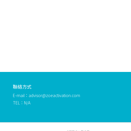
聯絡方式
E-mail：advisor@zoeactivation.com
TEL：N/A