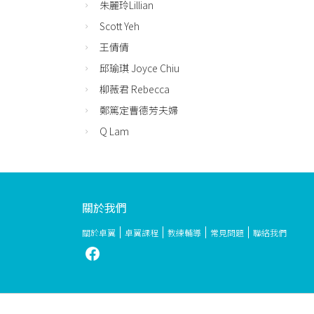
朱麗玲Lillian
Scott Yeh
王倩倩
邱瑜琪 Joyce Chiu
柳薇君 Rebecca
鄭篤定曹德芳夫婦
Q Lam
關於我們
關於卓翼
卓翼課程
教練輔導
常見問題
聯絡我們