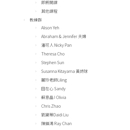
即將開課
其他課程
教練群
Alison Yeh
Abraham & Jennifer 夫婦
潘可人 Nicky Pan
Theresa Cho
Stephen Sun
Susanna Kitayama 黃詩球
麗玲老師Liling
田在心 Sandy
蘇意晶 I Olivia
Chris Zhao
劉黛蒂Daidi Liu
陳鎮鴻 Ray Chan